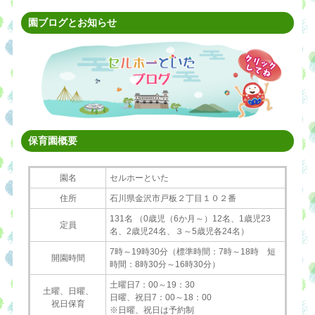
園ブログとお知らせ
保育園概要
園名
セルホーといた
住所
石川県金沢市戸板２丁目１０２番
131名 （0歳児（6か月～）12名、1歳児23
定員
名、2歳児24名、３～5歳児各24名）
7時～19時30分（標準時間：7時～18時 短
開園時間
時間：8時30分～16時30分）
土曜日7：00～19：30
土曜、日曜、
日曜、祝日7：00～18：00
祝日保育
※日曜、祝日は予約制